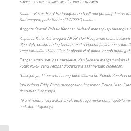
/
/
/
Februari 18, 2024
0 Comments
in
Berita
by
Admin
Kukar – Polres Kutai Kartanegara berhasil mengungkap kasus tr
Kartanegara, pada Sabtu (17/2/2024) malam.
Anggota Opsnal Polsek Kenohan berhasil menangkap tersangka ber
Kapolres Kutai Kartanegara AKBP Heri Rusyaman melalui Kapols
diperoleh, pelaku sering bertransaksi narkotika jenis sabu-sabu
yang kemudian diidentifikasi sebagai H di depan rumah kosong 
Dengan sigap, petugas mendekati dan berhasil mengamankan H. S
kotak rokok yang sempat dibuangnya saat hendak digeledah.
Selanjutnya, H beserta barang bukti dibawa ke Polsek Kenohan un
Iptu Nelson Eddy Bojoh menegaskan komitmen Polres Kutai Kuta
di wilayah hukumnya.
\”Kami minta masyarakat untuk tidak ragu melaporkan apabila men
narkoba,\” tegasnya.