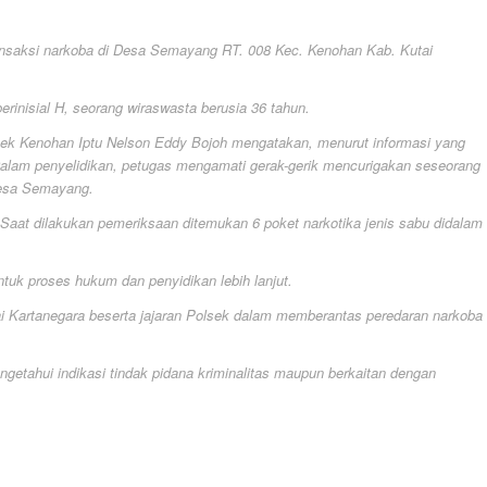
ansaksi narkoba di Desa Semayang RT. 008 Kec. Kenohan Kab. Kutai
inisial H, seorang wiraswasta berusia 36 tahun.
ek Kenohan Iptu Nelson Eddy Bojoh mengatakan, menurut informasi yang
. Dalam penyelidikan, petugas mengamati gerak-gerik mencurigakan seseorang
desa Semayang.
aat dilakukan pemeriksaan ditemukan 6 poket narkotika jenis sabu didalam
tuk proses hukum dan penyidikan lebih lanjut.
i Kartanegara beserta jajaran Polsek dalam memberantas peredaran narkoba
getahui indikasi tindak pidana kriminalitas maupun berkaitan dengan