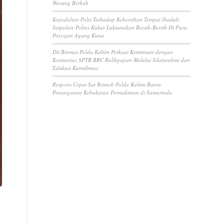
Warung Berkah
Kepedulian Polri Terhadap Kebersihan Tempat Ibadah,
Satpolair Polres Kukar Laksanakan Bersih-Bersih Di Pura
Payogan Agung Kutai
Dit Binmas Polda Kaltim Perkuat Kemitraan dengan
Komunitas SPTB BRC Balikpapan Melalui Silaturahmi dan
Edukasi Kamtibmas
Respons Cepat Sat Brimob Polda Kaltim Bantu
Penanganan Kebakaran Permukiman di Samarinda