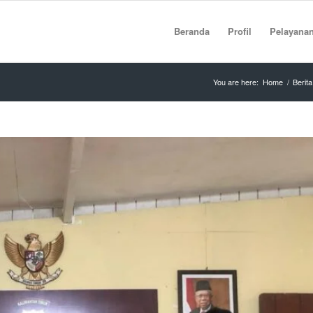
Beranda
Profil
Pelayana
You are here:
Home
/
Berita