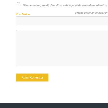
Simpan nama, email, dan situs web saya pada peramban ini untuk 
Please enter an answer in 
2 − two =