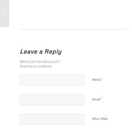
Pasca Pemungutan Suara,
Polsek Sangasanga Pastikan
Keamanan Logistik Pemilu...
Leave a Reply
Want to join the discussion?
Feel free to contribute!
*
Nama
*
Email
Situs Web