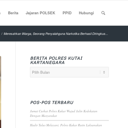
n
Berita
Jajaran POLSEK
PPID
Hubungi
/
Meresahkan Warga, Seorang Penyalahguna Narkotika Berhasil Diringkus...
BERITA POLRES KUTAI
KARTANEGARA
POS-POS TERBARU
Jumat Curhat Polres Kukar Wujud Jalin Kedekatan
Dengan Masyarakat
Hadir Tulus Melayani, Polres Kukar Rutin Laksanakan