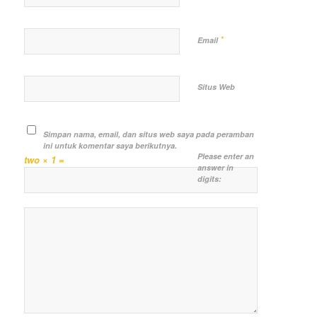
*
Email
Situs Web
Simpan nama, email, dan situs web saya pada peramban
ini untuk komentar saya berikutnya.
Please enter an
two × 1 =
answer in
digits: