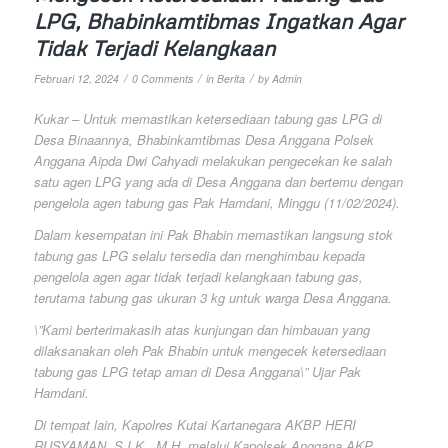
LPG, Bhabinkamtibmas Ingatkan Agar
Tidak Terjadi Kelangkaan
/
/
/
Februari 12, 2024
0 Comments
in
Berita
by
Admin
Kukar – Untuk memastikan ketersediaan tabung gas LPG di
Desa Binaannya, Bhabinkamtibmas Desa Anggana Polsek
Anggana Aipda Dwi Cahyadi melakukan pengecekan ke salah
satu agen LPG yang ada di Desa Anggana dan bertemu dengan
pengelola agen tabung gas Pak Hamdani, Minggu (11/02/2024).
Dalam kesempatan ini Pak Bhabin memastikan langsung stok
tabung gas LPG selalu tersedia dan menghimbau kepada
pengelola agen agar tidak terjadi kelangkaan tabung gas,
terutama tabung gas ukuran 3 kg untuk warga Desa Anggana.
\”Kami berterimakasih atas kunjungan dan himbauan yang
dilaksanakan oleh Pak Bhabin untuk mengecek ketersediaan
tabung gas LPG tetap aman di Desa Anggana\” Ujar Pak
Hamdani.
Di tempat lain, Kapolres Kutai Kartanegara AKBP HERI
RUSYAMAN, S.I.K., M.H. melalui Kapolsek Anggana AKP