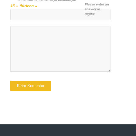
Please enter an
16 − thirteen =
answer in
digits: