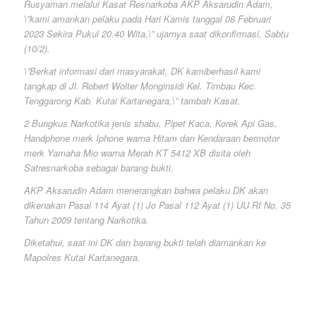
Rusyaman melalui Kasat Resnarkoba AKP Aksarudin Adam,
\”kami amankan pelaku pada Hari Kamis tanggal 08 Februari
2023 Sekira Pukul 20.40 Wita,\” ujarnya saat dikonfirmasi, Sabtu
(10/2).
\”Berkat informasi dari masyarakat, DK kamiberhasil kami
tangkap di Jl. Robert Wolter Monginsidi Kel. Timbau Kec.
Tenggarong Kab. Kutai Kartanegara,\” tambah Kasat.
2 Bungkus Narkotika jenis shabu, Pipet Kaca, Korek Api Gas,
Handphone merk Iphone warna Hitam dan Kendaraan bermotor
merk Yamaha Mio warna Merah KT 5412 XB disita oleh
Satresnarkoba sebagai barang bukti.
AKP Aksarudin Adam menerangkan bahwa pelaku DK akan
dikenakan Pasal 114 Ayat (1) Jo Pasal 112 Ayat (1) UU RI No. 35
Tahun 2009 tentang Narkotika.
Diketahui, saat ini DK dan barang bukti telah diamankan ke
Mapolres Kutai Kartanegara.