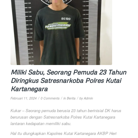
Miliki Sabu, Seorang Pemuda 23 Tahun
Diringkus Satresnarkoba Polres Kutai
Kartanegara
/
/
/
Februari 11, 2024
0 Comments
in
Berita
by
Admin
Kukar – Seorang pemuda berusia 23 tahun berinisial DK harus
berurusan dengan Satresnarkoba Polres Kutai Kartanegara
lantaran kedapatan memiliki sabu.
Hal itu diungkapkan Kapolres Kutai Kartanegara AKBP Heri