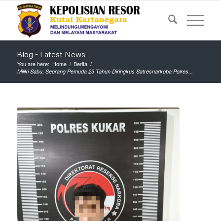
Blog - Latest News
You are here:
Home
/
Berita
/
Miliki Sabu, Seorang Pemuda 23 Tahun Diringkus Satresnarkoba Polres...