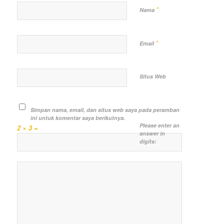
*
Nama
*
Email
Situs Web
Simpan nama, email, dan situs web saya pada peramban
ini untuk komentar saya berikutnya.
Please enter an
2 × 3 =
answer in
digits: