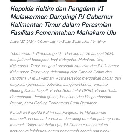
Kapolda Kaltim dan Pangdam VI
Mulawarman Dampingi PJ Gubernur
Kalimantan Timur dalam Peresmian
Fasilitas Pemerintahan Mahakam Ulu
/
/
/
Januari 27, 2024
0 Comments
in
Berita
,
Berita Lokal
by
Admin
Tribratanews.kaltim.polri.go.id – Hari Jumat, 26 Januari 2024,
menjadi hari bersejarah bagi Kabupaten Mahakam Ulu,
Kalimantan Timur, dengan kunjungan istimewa dari PJ Gubernur
Kalimantan Timur yang didampingi oleh Kapolda Kaltim dan
Pangdam VI Mulawarman. Acara tersebut merupakan bagian dari
rangkaian peresmian beberapa bangunan kunci, termasuk
Gedung Kantor Bupati, Kantor Sekretariat DPRD, Kantor Badan
Perencanaan Pembangunan, Penelitian dan Pengembangan
Daerah, serta Gedung Perkantoran Semi Permanen.
Kehadiran Kapolda Kaltim dan Pangdam VI Mulawarman
memberikan nuansa keamanan dan penghormatan pada upacara
tersebut. Dalam sambutannya, PJ Gubernur menekankan
pentingnya kolaborasi antara pemerintah daerah dan pihak