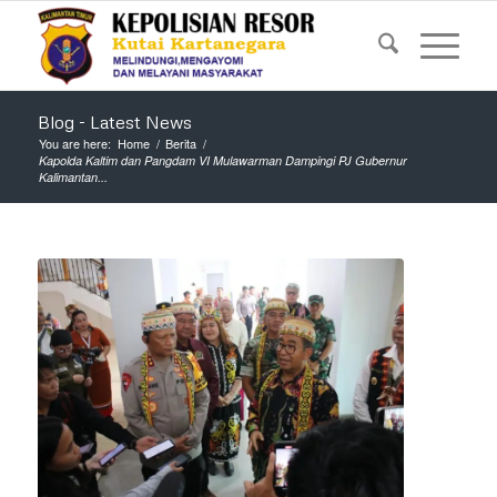
Blog - Latest News
You are here:
Home
/
Berita
/
Kapolda Kaltim dan Pangdam VI Mulawarman Dampingi PJ Gubernur
Kalimantan...