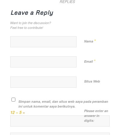
REPLIES
Leave a Reply
Want to join the discussion?
Feel free to contribute!
*
Nama
*
Email
Situs Web
Simpan nama, email, dan situs web saya pada peramban
ini untuk komentar saya berikutnya.
Please enter an
12 − 5 =
answer in
digits: