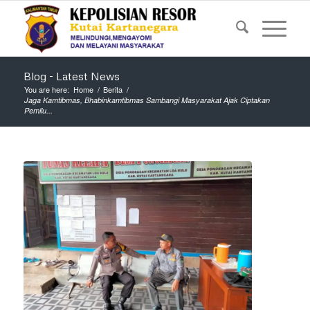
Blog - Latest News
You are here:
Home
/
Berita
/
Jaga Kamtibmas, Bhabinkamtibmas Sambangi Masyarakat Ajak Ciptakan
Pemilu...