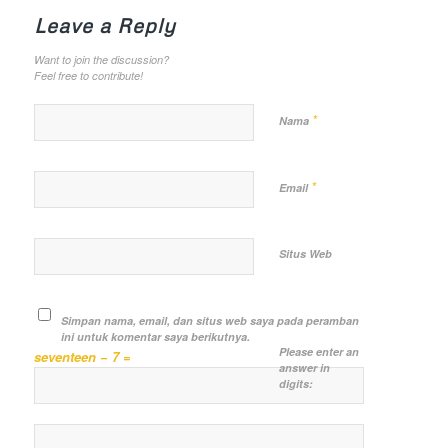
Leave a Reply
Want to join the discussion?
Feel free to contribute!
*
Nama
*
Email
Situs Web
Simpan nama, email, dan situs web saya pada peramban
ini untuk komentar saya berikutnya.
Please enter an
seventeen − 7 =
answer in
digits: