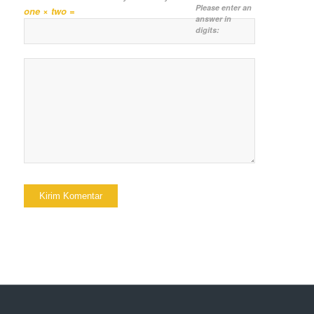
Please enter an
one × two =
answer in
digits: