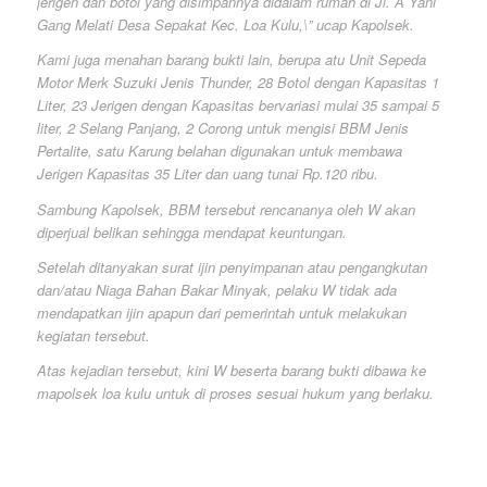
jerigen dan botol yang disimpannya didalam rumah di Jl. A Yani
Gang Melati Desa Sepakat Kec. Loa Kulu,\” ucap Kapolsek.
Kami juga menahan barang bukti lain, berupa atu Unit Sepeda
Motor Merk Suzuki Jenis Thunder, 28 Botol dengan Kapasitas 1
Liter, 23 Jerigen dengan Kapasitas bervariasi mulai 35 sampai 5
liter, 2 Selang Panjang, 2 Corong untuk mengisi BBM Jenis
Pertalite, satu Karung belahan digunakan untuk membawa
Jerigen Kapasitas 35 Liter dan uang tunai Rp.120 ribu.
Sambung Kapolsek, BBM tersebut rencananya oleh W akan
diperjual belikan sehingga mendapat keuntungan.
Setelah ditanyakan surat ijin penyimpanan atau pengangkutan
dan/atau Niaga Bahan Bakar Minyak, pelaku W tidak ada
mendapatkan ijin apapun dari pemerintah untuk melakukan
kegiatan tersebut.
Atas kejadian tersebut, kini W beserta barang bukti dibawa ke
mapolsek loa kulu untuk di proses sesuai hukum yang berlaku.