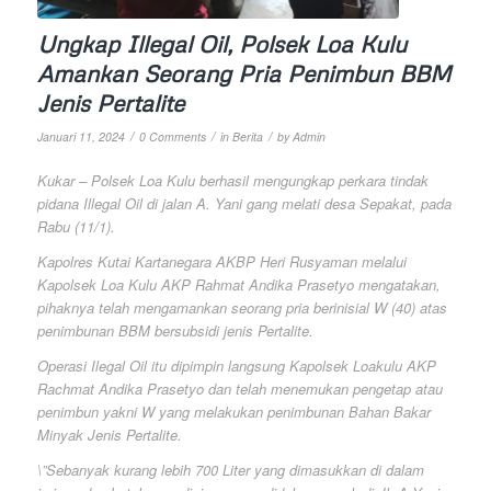
Ungkap Illegal Oil, Polsek Loa Kulu
Amankan Seorang Pria Penimbun BBM
Jenis Pertalite
/
/
/
Januari 11, 2024
0 Comments
in
Berita
by
Admin
Kukar – Polsek Loa Kulu berhasil mengungkap perkara tindak
pidana Illegal Oil di jalan A. Yani gang melati desa Sepakat, pada
Rabu (11/1).
Kapolres Kutai Kartanegara AKBP Heri Rusyaman melalui
Kapolsek Loa Kulu AKP Rahmat Andika Prasetyo mengatakan,
pihaknya telah mengamankan seorang pria berinisial W (40) atas
penimbunan BBM bersubsidi jenis Pertalite.
Operasi Ilegal Oil itu dipimpin langsung Kapolsek Loakulu AKP
Rachmat Andika Prasetyo dan telah menemukan pengetap atau
penimbun yakni W yang melakukan penimbunan Bahan Bakar
Minyak Jenis Pertalite.
\”Sebanyak kurang lebih 700 Liter yang dimasukkan di dalam