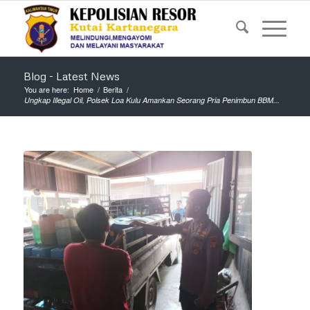
Blog - Latest News
You are here:
Home
/
Berita
/
Ungkap Illegal Oil, Polsek Loa Kulu Amankan Seorang Pria Penimbun BBM...