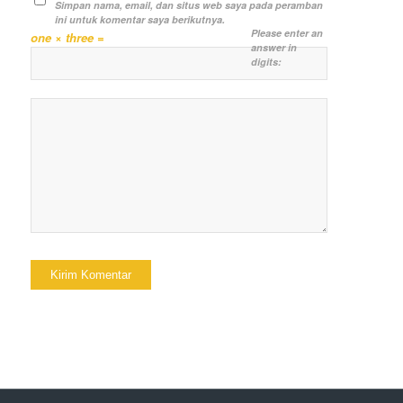
Simpan nama, email, dan situs web saya pada peramban
ini untuk komentar saya berikutnya.
Please enter an
one × three =
answer in
digits: