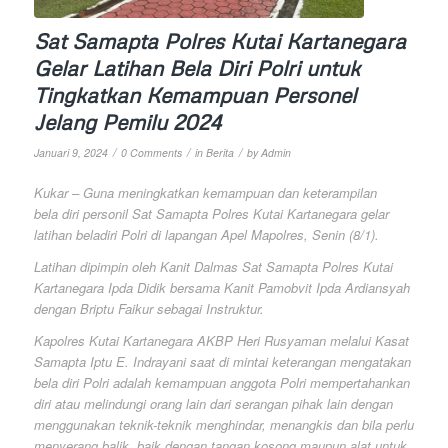
Sat Samapta Polres Kutai Kartanegara
Gelar Latihan Bela Diri Polri untuk
Tingkatkan Kemampuan Personel
Jelang Pemilu 2024
/
/
/
Januari 9, 2024
0 Comments
in
Berita
by
Admin
Kukar – Guna meningkatkan kemampuan dan keterampilan
bela diri personil Sat Samapta Polres Kutai Kartanegara gelar
latihan beladiri Polri di lapangan Apel Mapolres, Senin (8/1).
Latihan dipimpin oleh Kanit Dalmas Sat Samapta Polres Kutai
Kartanegara Ipda Didik bersama Kanit Pamobvit Ipda Ardiansyah
dengan Briptu Faikur sebagai Instruktur.
Kapolres Kutai Kartanegara AKBP Heri Rusyaman melalui Kasat
Samapta Iptu E. Indrayani saat di mintai keterangan mengatakan
bela diri Polri adalah kemampuan anggota Polri mempertahankan
diri atau melindungi orang lain dari serangan pihak lain dengan
menggunakan teknik-teknik menghindar, menangkis dan bila perlu
menyerang balik, baik dengan tangan kosong maupun alat untuk