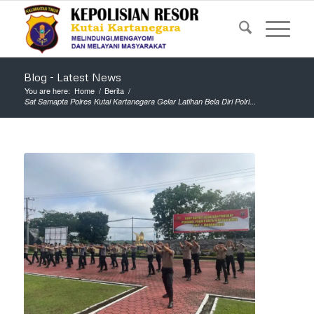
Blog - Latest News
You are here:
Home
/
Berita
/
Sat Samapta Polres Kutai Kartanegara Gelar Latihan Bela Diri Polri...