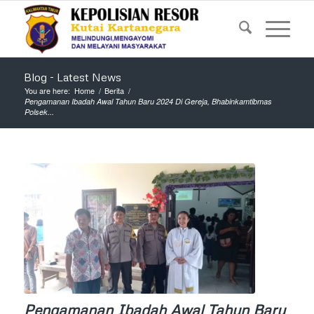
Blog - Latest News
You are here:
Home
/
Berita
/
Pengamanan Ibadah Awal Tahun Baru 2024 Di Gereja, Bhabinkamtibmas
Polsek...
Pengamanan Ibadah Awal Tahun Baru