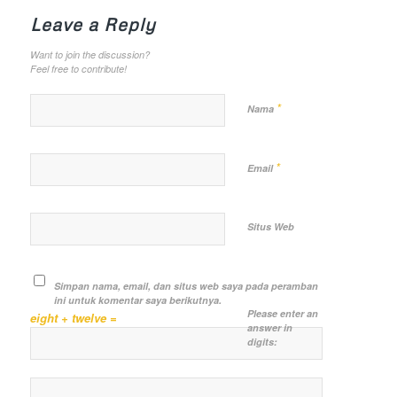
Leave a Reply
Want to join the discussion?
Feel free to contribute!
*
Nama
*
Email
Situs Web
Simpan nama, email, dan situs web saya pada peramban
ini untuk komentar saya berikutnya.
Please enter an
eight + twelve =
answer in
digits: