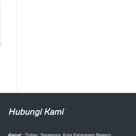
Hubungi Kami
Alamat
: Timbau, Tenggarong, Kutai Kartanegara Regency,