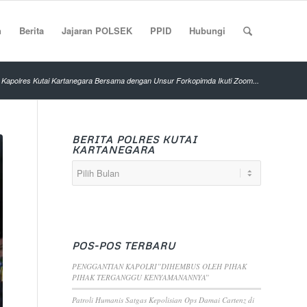
n
Berita
Jajaran POLSEK
PPID
Hubungi
Kapolres Kutai Kartanegara Bersama dengan Unsur Forkopimda Ikuti Zoom...
BERITA POLRES KUTAI
KARTANEGARA
POS-POS TERBARU
PENGGANTIAN KAPOLRI”DIHEMBUS OLEH PIHAK
PIHAK TERGANGGU KENYAMANANNYA”
Patroli Humanis Satgas Kepolisian Ops Damai Cartenz di