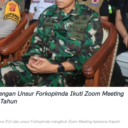
engan Unsur Forkopimda Ikuti Zoom Meeting
 Tahun
ma PJU dan unsur Forkopimda mengikuti Zoom Meeting bersama Kapolri