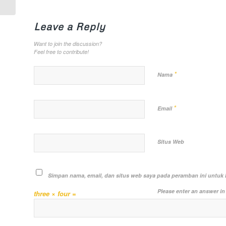
Leave a Reply
Want to join the discussion?
Feel free to contribute!
*
Nama
*
Email
Situs Web
Simpan nama, email, dan situs web saya pada peramban ini untuk 
Please enter an answer in 
three × four =