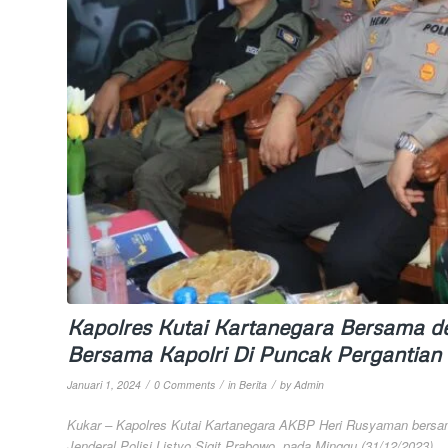
Kapolres Kutai Kartanegara Bersama d
Bersama Kapolri Di Puncak Pergantian
/
/
/
Januari 1, 2024
0 Comments
in
Berita
by
Admin
Kukar – Kapolres Kutai Kartanegara AKBP Heri Rusyaman bersa
Jenderal Polisi Listyo Sigit Prabowo, pada Minggu (31/12/2023).