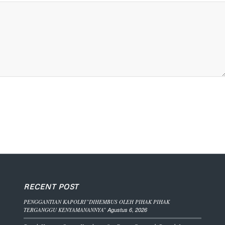
RECENT POST
PENGGANTIAN KAPOLRI”DIHEMBUS OLEH PIHAK PIHAK
TERGANGGU KENYAMANANNYA”
Agustus 6, 2026