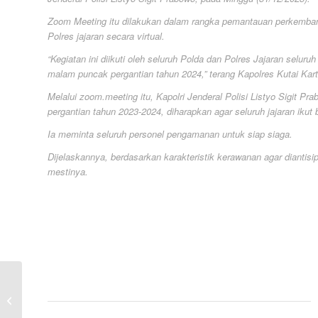
Zoom Meeting itu dilakukan dalam rangka pemantauan perkemba
Polres jajaran secara virtual.
“Kegiatan ini diikuti oleh seluruh Polda dan Polres Jajaran seluruh
malam puncak pergantian tahun 2024,” terang Kapolres Kutai K
Melalui zoom.meeting itu, Kapolri Jenderal Polisi Listyo Sigit 
pergantian tahun 2023-2024, diharapkan agar seluruh jajaran ik
Ia meminta seluruh personel pengamanan untuk siap siaga.
Dijelaskannya, berdasarkan karakteristik kerawanan agar dianti
mestinya.
Pimpin Upacara Kenaikan
Pangkat, Ini Pesan Kapolres
Kutai Kartanegara Kepada...