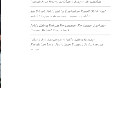
Puncak Jaya Pererat Kedekatan dengan Masyarakat
Sat Brimob Polda Kaltim Tingkatkan Patroli Objek Vital
untuk Menjamin Keamanan Layanan Publik
Polda Kaltim Perkuat Pengawasan Kendaraan Angkutan
Barang Melalui Ramp Check
Polwan dan Bhayangkari Polda Kaltim Berbagi
Kepedulian Lewat Penyaluran Bantuan Sosial kepada
Warga